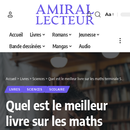
Aa
Accueil
Livres
Romans
Jeunesse
Bande dessinées
Mangas
Audio
Accueil
>
Livres
>
Sciences
>
Quel est le meilleur livre sur les maths terminale S en 2026 ? Découvrez nos 5 sélections
LIVRES
SCIENCES
SCOLAIRE
Quel est le meilleur
livre sur les maths