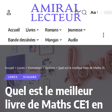
Aa
Accueil
Livres
Romans
Jeunesse
Bande dessinées
Mangas
Audio
Accueil
>
Livres
>
Formations
>
Scolaire
>
Quel est le meilleur livre de Maths CE1 en 2026 ? Découvrez nos 5 sélections
LIVRES
SCOLAIRE
Quel est le meilleur
livre de Maths CE1 en