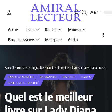
Aa
Accueil
Livres
Romans
Jeunesse
Bande dessinées
Mangas
Audio
Accueil
>
Romans
>
Biographie
>
Quel est le meilleur livre sur Lady Diana en 2026 ? Découvrez nos 4 sélections
BANDE DESSINÉES
BIOGRAPHIE
HISTOIRE
LIVRES
POLITIQUE ET SOCIÉTÉ
Quel est le meilleur
livre sur Lady Diana