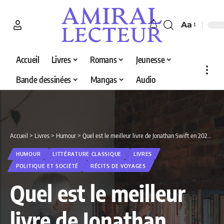
Aa
Accueil
Livres
Romans
Jeunesse
Bande dessinées
Mangas
Audio
Accueil
>
Livres
>
Humour
>
Quel est le meilleur livre de Jonathan Swift en 2026 ? Découvrez nos 2 sélections
HUMOUR
LITTÉRATURE CLASSIQUE
LIVRES
POLITIQUE ET SOCIÉTÉ
RÉCITS DE VOYAGES
Quel est le meilleur
livre de Jonathan