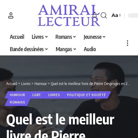
Aa
Accueil
Livres
Romans
Jeunesse
Bande dessinées
Mangas
Audio
Accueil
>
Livres
>
Humour
>
Quel est le meilleur livre de Pierre Desproges en 2026 ? Découvrez nos 5 sélections
HUMOUR
LGBT
LIVRES
POLITIQUE ET SOCIÉTÉ
ROMANS
Quel est le meilleur
livre de Pierre