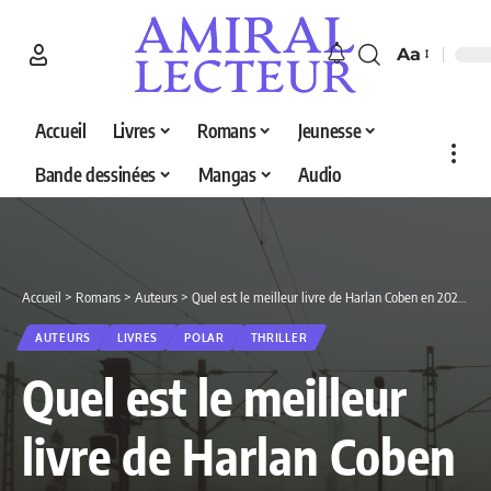
Aa
Accueil
Livres
Romans
Jeunesse
Bande dessinées
Mangas
Audio
Accueil
>
Romans
>
Auteurs
>
Quel est le meilleur livre de Harlan Coben en 2026 ? Découvrez nos 5 sélections
AUTEURS
LIVRES
POLAR
THRILLER
Quel est le meilleur
livre de Harlan Coben