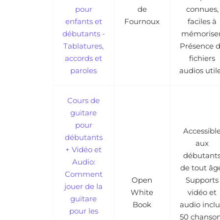
pour
de
connues,
enfants et
Fournoux
faciles à
débutants -
mémoriser
Tablatures,
Présence 
accords et
fichiers
paroles
audios util
Cours de
guitare
pour
Accessibl
débutants
aux
+ Vidéo et
débutant
Audio:
de tout âg
Comment
Open
Supports
jouer de la
White
vidéo et
guitare
Book
audio inclu
pour les
50 chanso