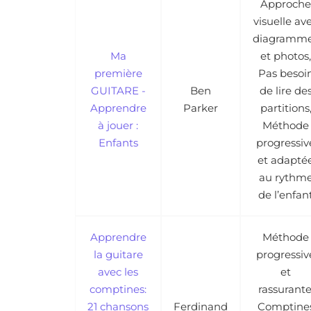
Approche
visuelle av
diagramm
Ma
et photos,
première
Pas besoi
GUITARE -
Ben
de lire de
Apprendre
Parker
partitions
à jouer :
Méthode
Enfants
progressiv
et adapté
au rythm
de l’enfan
Apprendre
Méthode
la guitare
progressiv
avec les
et
comptines:
rassurante
21 chansons
Ferdinand
Comptine