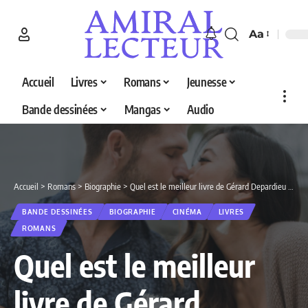
Aa
Accueil
Livres
Romans
Jeunesse
Bande dessinées
Mangas
Audio
Accueil
>
Romans
>
Biographie
>
Quel est le meilleur livre de Gérard Depardieu en 2026 ? Découvrez nos 4 sélections
BANDE DESSINÉES
BIOGRAPHIE
CINÉMA
LIVRES
ROMANS
Quel est le meilleur
livre de Gérard