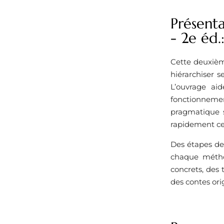
Présenta
- 2e éd.
Cette deuxièm
hiérarchiser s
L’ouvrage ai
fonctionnemen
pragmatique su
rapidement ce 
Des étapes de
chaque méthod
concrets, des 
des contes ori