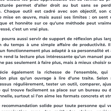
ucturée permet d’aller droit au but sans se per
e. Chaque outil est cadré avec son objectif, son 
e mise en œuvre, mais aussi ses limites : on sent 
que et honnête sur ce qu’une méthode peut vraime
essé, c’est un vrai plus.
 pourra aussi servir de support de réflexion plus larg
n du temps à une simple affaire de productivité. Il
un fonctionnement plus adapté à sa personnalité et 
n rend la lecture plus intéressante qu’un manuel pu
he pas seulement à faire plus, mais à mieux choisir se
cie également la richesse de l’ensemble, qui 
tion plus qu’un ouvrage à lire d’une traite. Selon
essus régulièrement, tester un outil, comparer, ajus
e qui trouve facilement sa place sur un bureau ou 
nnelle, surtout si l’on aime les formats concrets et st
e recommandation solide pour toute personne qui v