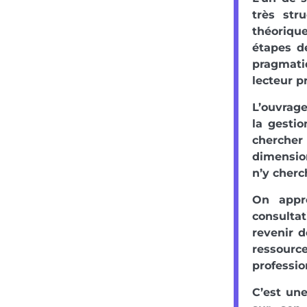
très str
théoriqu
étapes d
pragmati
lecteur pr
L’ouvrage
la gestio
chercher 
dimensio
n’y cherc
On appré
consulta
revenir d
ressourc
professio
C’est un