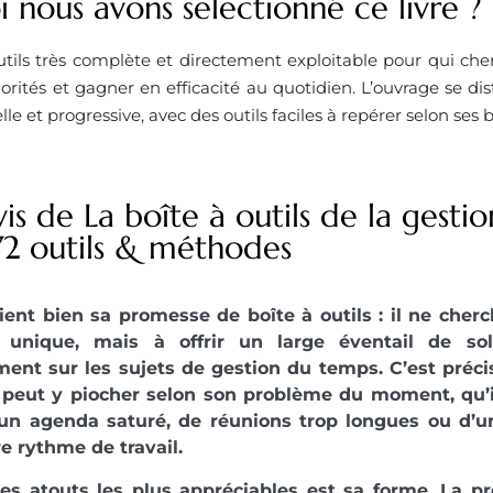
 nous avons selectionné ce livre ?
tils très complète et directement exploitable pour qui che
priorités et gagner en efficacité au quotidien. L’ouvrage se 
lle et progressive, avec des outils faciles à repérer selon ses 
is de La boîte à outils de la gesti
72 outils & méthodes
tient bien sa promesse de boîte à outils : il ne che
unique, mais à offrir un large éventail de sol
ent sur les sujets de gestion du temps. C’est préc
n peut y piocher selon son problème du moment, qu’il
’un agenda saturé, de réunions trop longues ou d’un
e rythme de travail.
es atouts les plus appréciables est sa forme. La pr