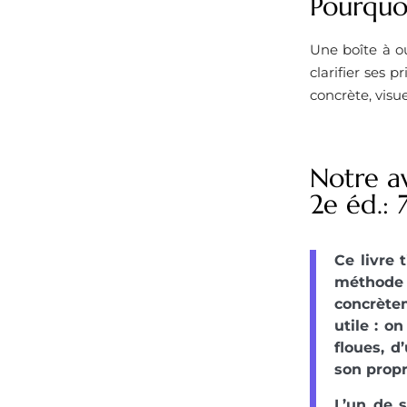
Pourquoi
Une boîte à ou
clarifier ses 
concrète, visue
Notre av
2e éd.: 
Ce livre 
méthode 
concrètem
utile : o
floues, d
son propr
L’un de s