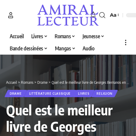
Aa
Accueil
Livres
Romans
Jeunesse
Bande dessinées
Mangas
Audio
Accueil
>
Romans
>
Drame
>
Quel est le meilleur livre de Georges Bernanos en 2026 ? Découvrez nos 2 sélections
DRAME
LITTÉRATURE CLASSIQUE
LIVRES
RELIGION
Quel est le meilleur
livre de Georges