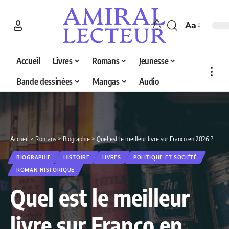
Aa
Accueil
Livres
Romans
Jeunesse
Bande dessinées
Mangas
Audio
Accueil
>
Romans
>
Biographie
>
Quel est le meilleur livre sur Franco en 2026 ? Decouvrez nos 4 selections
BIOGRAPHIE
HISTOIRE
LIVRES
POLITIQUE ET SOCIÉTÉ
ROMAN HISTORIQUE
Quel est le meilleur
livre sur Franco en