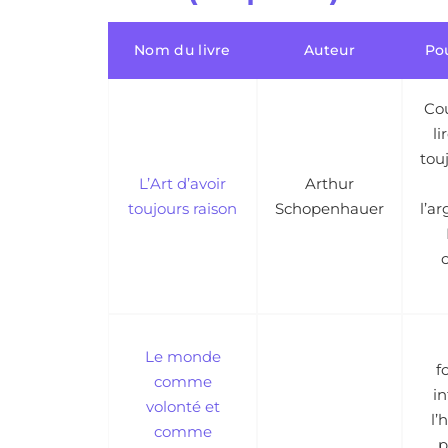
Nom du livre
Auteur
Pou
Cou
li
tou
L’Art d’avoir
Arthur
toujours raison
Schopenhauer
l’a
Le monde
f
comme
i
volonté et
l’
comme
p