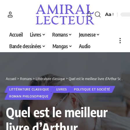
Aa
Accueil
Livres
Romans
Jeunesse
Bande dessinées
Mangas
Audio
Accueil
>
Romans
>
Littérature classique
>
Quel est le meilleur livre d’Arthur Schopenhauer en 2026 ? Découvrez nos 5 sélections
LITTÉRATURE CLASSIQUE
LIVRES
POLITIQUE ET SOCIÉTÉ
ROMAN PHILOSOPHIQUE
Quel est le meilleur
livre d’Arthur