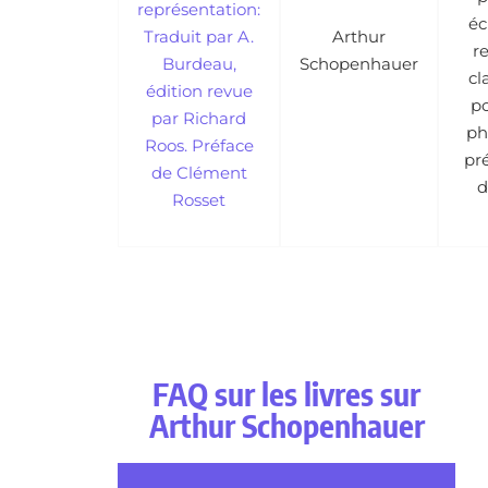
représentation:
éc
Traduit par A.
Arthur
r
Burdeau,
Schopenhauer
cl
édition revue
po
par Richard
ph
Roos. Préface
pr
de Clément
d
Rosset
FAQ sur les livres sur
Arthur Schopenhauer