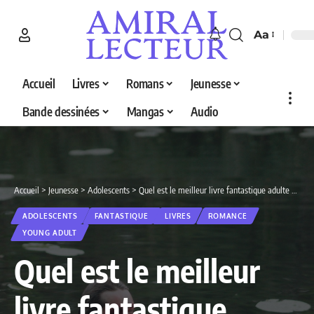
Aa
Accueil
Livres
Romans
Jeunesse
Bande dessinées
Mangas
Audio
Accueil
>
Jeunesse
>
Adolescents
>
Quel est le meilleur livre fantastique adulte en 2026 ? Découvrez nos 5 sélections
ADOLESCENTS
FANTASTIQUE
LIVRES
ROMANCE
YOUNG ADULT
Quel est le meilleur
livre fantastique