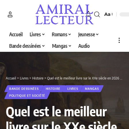
Aa
Accueil
Livres
Romans
Jeunesse
Bande dessinées
Mangas
Audio
Accueil
>
Livres
>
Histoire
>
Quel est le meilleur livre sur le XXe siècle en 2026 ? Decouvrez nos 4 selections
BANDE DESSINÉES
HISTOIRE
LIVRES
MANGAS
POLITIQUE ET SOCIÉTÉ
Quel est le meilleur
livre sur le XXe siècle