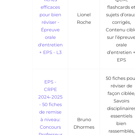
efficaces
flashcards e
pour bien
Lionel
sujets d’orau
réviser -
Roche
corrigés,
Épreuve
Contenu cibl
orale
sur l’épreuv
d'entretien
orale
+ EPS - L3
d’entretien 
EPS
50 fiches pou
EPS -
réviser de
CRPE
façon ciblée
2024-2025
Savoirs
- 50 fiches
disciplinaire
de remise
essentiels
à niveau:
Bruno
bien
Concours
Dhormes
rassemblés,
Professeur