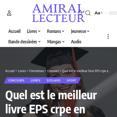
Aa
Accueil
Livres
Romans
Jeunesse
Bande dessinées
Mangas
Audio
Accueil
>
Livres
>
Formations
>
Concours
>
Quel est le meilleur livre EPS crpe en 2026 ? Découvrez nos 2 sélections
CONCOURS
LIVRES
SCOLAIRE
SPORT
Quel est le meilleur
livre EPS crpe en