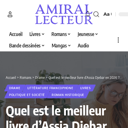
Aa
Accueil
Livres
Romans
Jeunesse
Bande dessinées
Mangas
Audio
Accueil
>
Romans
>
Drame
>
Quel est le meilleur livre d’Assia Djebar en 2026 ? Découvrez nos 4 sélections
DRAME
LITTÉRATURE FRANCOPHONE
LIVRES
POLITIQUE ET SOCIÉTÉ
ROMAN HISTORIQUE
Quel est le meilleur
livre d’Assia Djebar