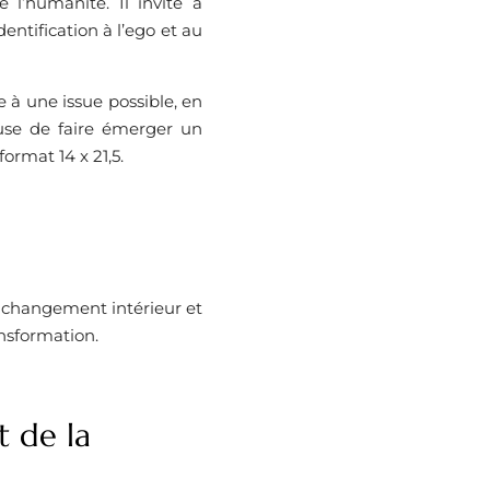
 l’humanité. Il invite à
ntification à l’ego et au
e à une issue possible, en
use de faire émerger un
ormat 14 x 21,5.
un changement intérieur et
ansformation.
t de la