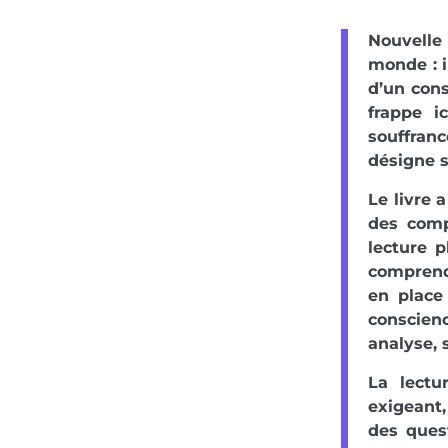
Nouvelle
monde : i
d’un cons
frappe i
souffranc
désigne sa
Le livre 
des comp
lecture 
comprend
en place
conscien
analyse, s
La lectu
exigeant,
des ques