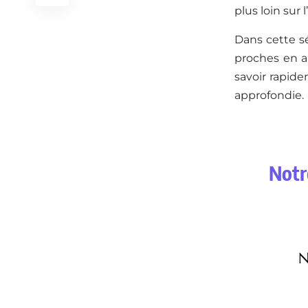
plus loin sur 
Dans cette sé
proches en ap
savoir rapide
approfondie.
Notr
N