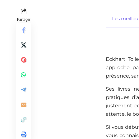
Les meilleur
Partager
Eckhart Toll
approche pa
présence, san
Ses livres 
pratiques, d’
justement ce 
attente, le b
Si vous début
vous connais