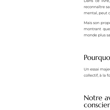
Dans ce livre
reconnaître sa
mental, peut d
Mais son propo
montrant que 
monde plus sai
Pourquoi
Un essai majeu
collectif, à la
Notre av
conscie