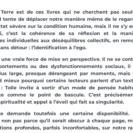
 Terre est de ces livres qui ne cherchent pas seu
l tente de déplacer notre manière même de le regard
tat sévère sur la condition humaine, mais il ne s’y 
ci, c’est la cohérence de sa réflexion et la mani
es individuelles aux déséquilibres collectifs, en remo
ns détour : l’identification à l’ego.
a une vraie force de mise en perspective. Il ne se co
ortements ou des dysfonctionnements sociaux, il
plus large, presque dérangeant par moments, mais 
 mieux pourquoi certains lecteurs parlent d’un text
 : Tolle invite à sortir d’un mode de pensée habit
ce comme le point de bascule. C’est préciséme
piritualité et appel à l’éveil qui fait sa singularité.
re demande toutefois une certaine disponibilité.
 non pas parce qu’il serait obscur à chaque page, m
tions profondes, parfois inconfortables, sur notre 