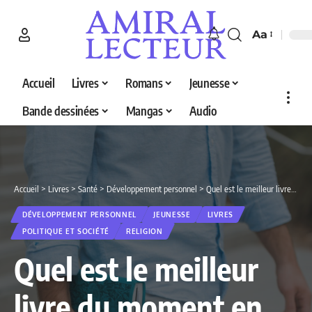
Aa
Accueil
Livres
Romans
Jeunesse
Bande dessinées
Mangas
Audio
Accueil
>
Livres
>
Santé
>
Développement personnel
>
Quel est le meilleur livre du moment en 2026 ? Découvrez nos 5 sélections
DÉVELOPPEMENT PERSONNEL
JEUNESSE
LIVRES
POLITIQUE ET SOCIÉTÉ
RELIGION
Quel est le meilleur
livre du moment en