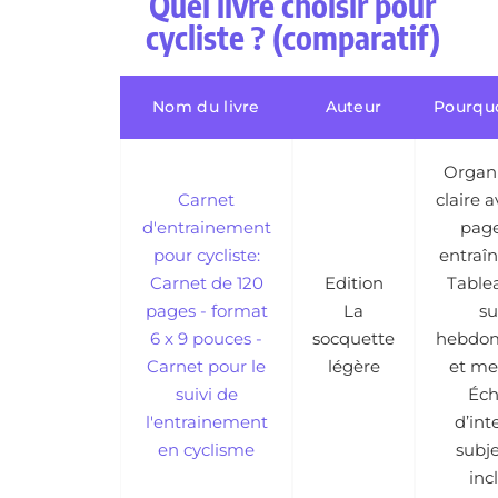
Quel livre choisir pour
cycliste ? (comparatif)
Nom du livre
Auteur
Pourquoi
Organi
Carnet
claire 
d'entrainement
page
pour cycliste:
entraî
Carnet de 120
Edition
Table
pages - format
La
su
6 x 9 pouces -
socquette
hebdom
Carnet pour le
légère
et me
suivi de
Éch
l'entrainement
d’int
en cyclisme
subje
inc