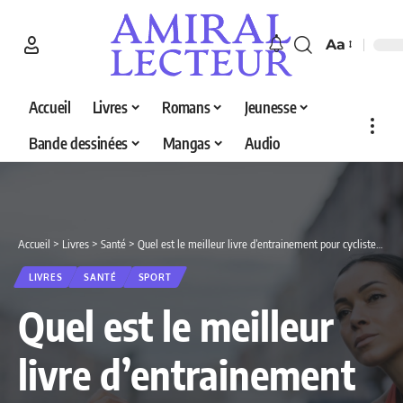
Aa
Accueil
Livres
Romans
Jeunesse
Bande dessinées
Mangas
Audio
Accueil
>
Livres
>
Santé
>
Quel est le meilleur livre d’entrainement pour cycliste en 2026 ? Découvrez nos 3 sélections
LIVRES
SANTÉ
SPORT
Quel est le meilleur
livre d’entrainement