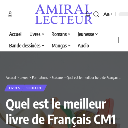
Aa
Accueil
Livres
Romans
Jeunesse
Bande dessinées
Mangas
Audio
Accueil
>
Livres
>
Formations
>
Scolaire
>
Quel est le meilleur livre de Français CM1 en 2026 ? Découvrez nos 5 sélections
LIVRES
SCOLAIRE
Quel est le meilleur
livre de Français CM1