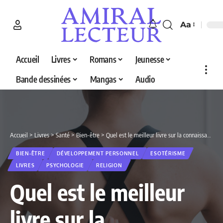
Aa
Accueil
Livres
Romans
Jeunesse
Bande dessinées
Mangas
Audio
Accueil
>
Livres
>
Santé
>
Bien-être
>
Quel est le meilleur livre sur la connaissance de soi en 2026 ? Découvrez nos 5 sélections
BIEN-ÊTRE
DÉVELOPPEMENT PERSONNEL
ESOTÉRISME
LIVRES
PSYCHOLOGIE
RELIGION
Quel est le meilleur
livre sur la