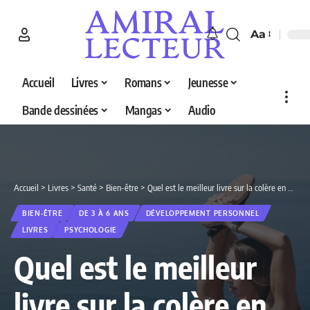
Aa
Accueil
Livres
Romans
Jeunesse
Bande dessinées
Mangas
Audio
Accueil
>
Livres
>
Santé
>
Bien-être
>
Quel est le meilleur livre sur la colère en 2026 ? Decouvrez nos 4 selections
BIEN-ÊTRE
DE 3 À 6 ANS
DÉVELOPPEMENT PERSONNEL
LIVRES
PSYCHOLOGIE
Quel est le meilleur
livre sur la colère en