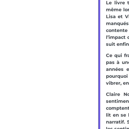
Le livre
même lors
Lisa et V
manqués e
contente 
l’impact 
suit enfin
Ce qui fr
pas à une
années e
pourquoi 
vibrer, e
Claire N
sentime
comptent 
lit en se
narratif.
les sentim