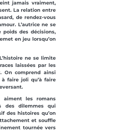
eint jamais vraiment,
ent. La relation entre
hasard, de rendez-vous
amour. L’autrice ne se
e poids des décisions,
 remet en jeu lorsqu’on
’histoire ne se limite
races laissées par les
. On comprend ainsi
 faire joli qu’à faire
eversant.
ui aiment les romans
ns des dilemmes qui
if des histoires qu’on
attachement et souffle
leinement tournée vers