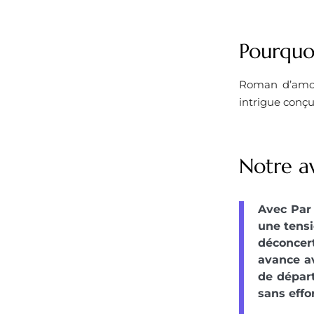
Pourquoi
Roman d’amour
intrigue conçu
Notre av
Avec Par 
une tensi
déconcer
avance av
de départ
sans effor