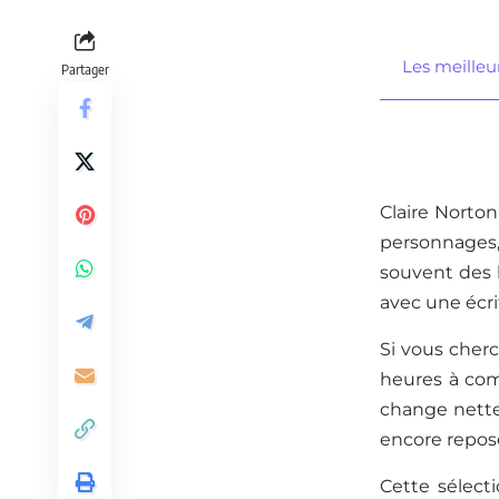
Les meilleur
Partager
Claire Norto
personnages,
souvent des h
avec une écrit
Si vous cherc
heures à comp
change nettem
encore repose
Cette sélect