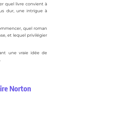
r quel livre convient à
us dur, une intrigue à
 commencer, quel roman
, et lequel privilégier
ant une vraie idée de
.
aire Norton