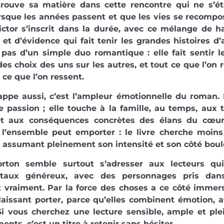
 trouve sa matière dans cette rencontre qui ne s’ét
que les années passent et que les vies se recompos
ictor s’inscrit dans la durée, avec ce mélange de 
t d’évidence qui fait tenir les grandes histoires d’
pas d’un simple duo romantique : elle fait sentir l
des choix des uns sur les autres, et tout ce que l’on
 ce que l’on ressent.
appe aussi, c’est l’ampleur émotionnelle du roman. L
 passion ; elle touche à la famille, au temps, aux t
t aux conséquences concrètes des élans du cœur
l’ensemble peut emporter : le livre cherche moins à
n assumant pleinement son intensité et son côté boul
orton semble surtout s’adresser aux lecteurs q
ntaux généreux, avec des personnages pris da
vraiment. Par la force des choses a ce côté immers
 laissant porter, parce qu’elles combinent émotion, 
 Si vous cherchez une lecture sensible, ample et p
ents, c’est un titre à retenir sans hésiter.