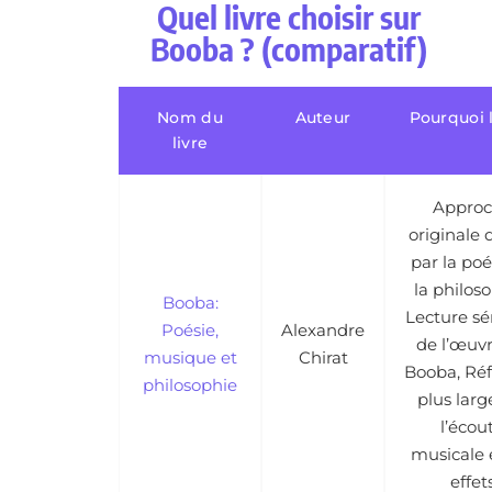
Quel livre choisir sur
Booba ? (comparatif)
Nom du
Auteur
Pourquoi l
livre
Appro
originale 
par la poé
la philoso
Booba:
Lecture sé
Poésie,
Alexandre
de l’œuv
musique et
Chirat
Booba, Réf
philosophie
plus larg
l’écou
musicale 
effet