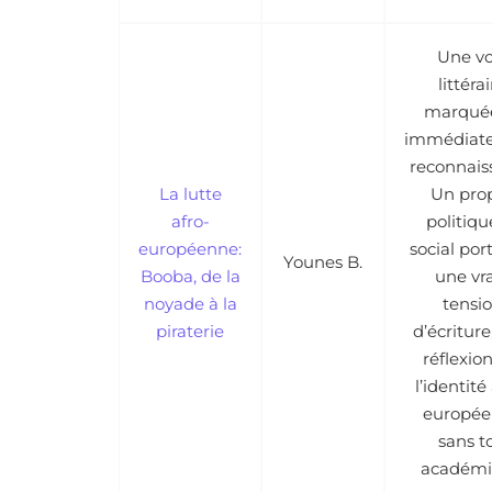
Une vo
littéra
marquée
immédiat
reconnais
La lutte
Un pro
afro-
politiqu
européenne:
social por
Younes B.
Booba, de la
une vr
noyade à la
tensi
piraterie
d’écritur
réflexion
l’identité
europé
sans t
académ