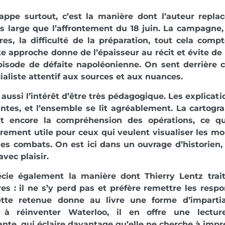
appe surtout, c’est la manière dont l’auteur repla
s large que l’affrontement du 18 juin. La campagne,
ires, la difficulté de la préparation, tout cela com
tte approche donne de l’épaisseur au récit et évite d
pisode de défaite napoléonienne. On sent derrière c
ialiste attentif aux sources et aux nuances.
a aussi l’intérêt d’être très pédagogique. Les explicat
ntes, et l’ensemble se lit agréablement. La cartogra
nt encore la compréhension des opérations, ce q
èrement utile pour ceux qui veulent visualiser les m
es combats. On est ici dans un ouvrage d’historien
avec plaisir.
cie également la manière dont Thierry Lentz trait
es : il ne s’y perd pas et préfère remettre les respo
ette retenue donne au livre une forme d’impartia
 à réinventer Waterloo, il en offre une lectur
nte, qui éclaire davantage qu’elle ne cherche à impr