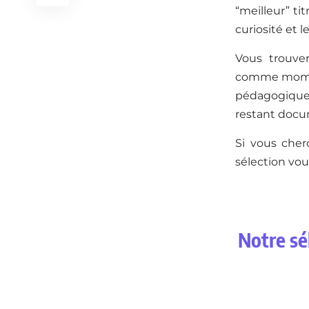
“meilleur” ti
curiosité et 
Vous trouve
comme moment
pédagogiques,
restant doc
Si vous cher
sélection vous
Notre sél