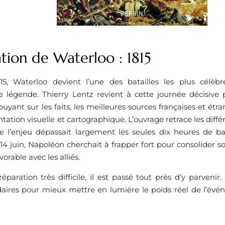
tion de Waterloo : 1815
15, Waterloo devient l’une des batailles les plus célèbres
 légende. Thierry Lentz revient à cette journée décisive 
ppuyant sur les faits, les meilleures sources françaises et étr
ation visuelle et cartographique. L’ouvrage retrace les dif
 l’enjeu dépassait largement les seules dix heures de bat
4 juin, Napoléon cherchait à frapper fort pour consolider s
orable avec les alliés.
paration très difficile, il est passé tout près d’y parvenir.
aires pour mieux mettre en lumière le poids réel de l’évé