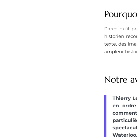
Pourquoi
Parce qu’il p
historien reco
texte, des ima
ampleur histo
Notre av
Thierry Le
en ordre
commentai
particul
spectacul
Waterloo