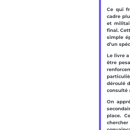
Ce qui fr
cadre plu
et milita
final. Ce
simple é
d’un spéc
Le livre 
être pesa
renforce
particuli
déroulé d
consulté 
On appré
secondair
place. C
chercher
convainca