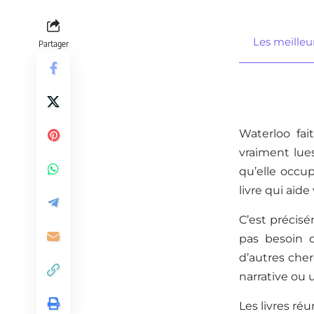
Les meilleur
Partager
Waterloo fai
vraiment lues
qu’elle occu
livre qui aide
C’est précis
pas besoin d
d’autres che
narrative ou 
Les livres ré