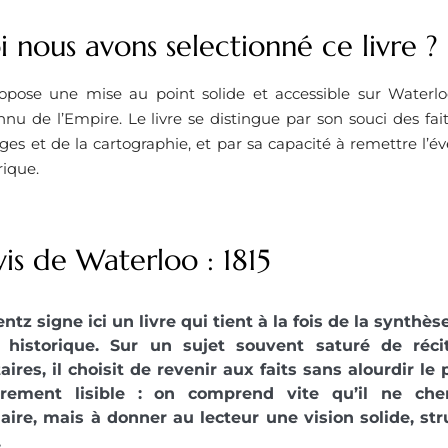
 nous avons selectionné ce livre ? ​
ropose une mise au point solide et accessible sur Waterl
nnu de l’Empire. Le livre se distingue par son souci des fai
ges et de la cartographie, et par sa capacité à remettre l
rique.
is de Waterloo : 1815
ntz signe ici un livre qui tient à la fois de la synthès
 historique. Sur un sujet souvent saturé de réc
res, il choisit de revenir aux faits sans alourdir le 
ièrement lisible : on comprend vite qu’il ne ch
aire, mais à donner au lecteur une vision solide, str
.