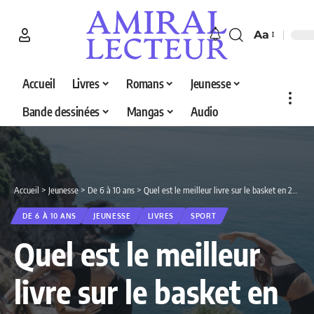
Aa
Accueil
Livres
Romans
Jeunesse
Bande dessinées
Mangas
Audio
Accueil
>
Jeunesse
>
De 6 à 10 ans
>
Quel est le meilleur livre sur le basket en 2026 ? Decouvrez nos 5 selections
DE 6 À 10 ANS
JEUNESSE
LIVRES
SPORT
Quel est le meilleur
livre sur le basket en