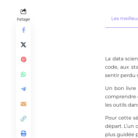
Les meilleur
Partager
La data scien
code, aux st
sentir perdu 
Un bon livre 
comprendre ce
les outils da
Pour cette sé
départ. L’un 
plus guidée p