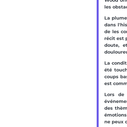
Wood ont 
les obsta
La plume 
dans l'hi
de les co
récit est
doute, e
douloure
La condit
été touc
coups bas
est comme
Lors de 
événement
des thèm
émotions 
ne peux q