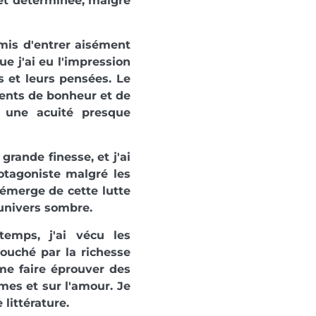
 et déterminée, malgré
rmis d'entrer aisément
ue j'ai eu l'impression
s et leurs pensées. Le
ments de bonheur et de
c une acuité presque
rande finesse, et j'ai
otagoniste malgré les
i émerge de cette lutte
 univers sombre.
temps, j'ai vécu les
touché par la richesse
me faire éprouver des
mes et sur l'amour. Je
littérature.