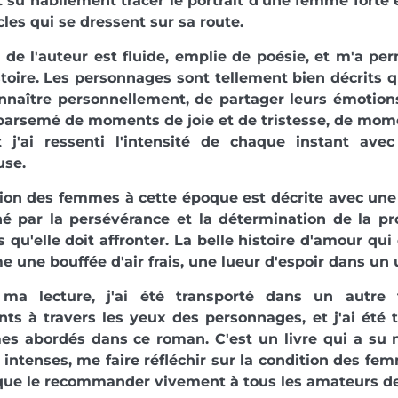
su habilement tracer le portrait d'une femme forte
cles qui se dressent sur sa route.
de l'auteur est fluide, emplie de poésie, et m'a pe
stoire. Les personnages sont tellement bien décrits q
nnaître personnellement, de partager leurs émotion
 parsemé de moments de joie et de tristesse, de mo
t j'ai ressenti l'intensité de chaque instant ave
use.
ion des femmes à cette époque est décrite avec une g
hé par la persévérance et la détermination de la pr
 qu'elle doit affronter. La belle histoire d'amour qu
 une bouffée d'air frais, une lueur d'espoir dans un
ma lecture, j'ai été transporté dans un autre 
s à travers les yeux des personnages, et j'ai été 
es abordés dans ce roman. C'est un livre qui a su 
intenses, me faire réfléchir sur la condition des fem
ue le recommander vivement à tous les amateurs de 