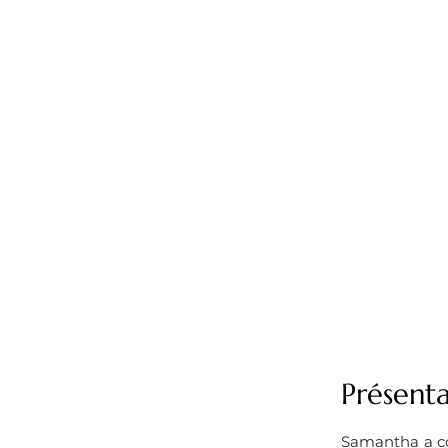
Présenta
Samantha a com