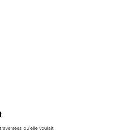
t
aversées, qu’elle voulait