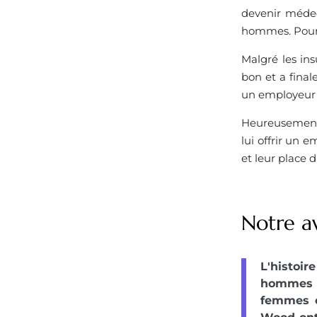
devenir médec
hommes. Pour p
Malgré les ins
bon et a fina
un employeur q
Heureusement,
lui offrir un 
et leur place 
Notre av
L'histoi
hommes d
femmes ét