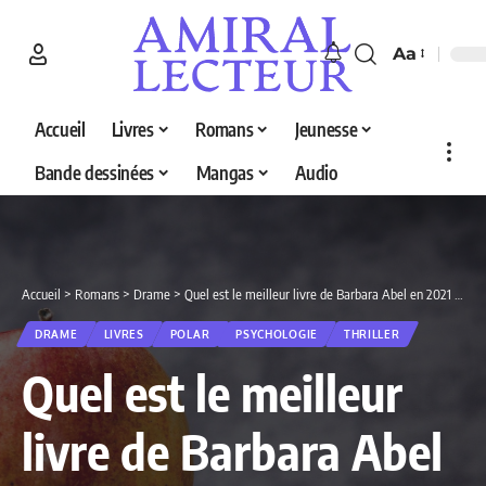
Aa
Accueil
Livres
Romans
Jeunesse
Bande dessinées
Mangas
Audio
Accueil
>
Romans
>
Drame
>
Quel est le meilleur livre de Barbara Abel en 2021 en 2026 ? Le Top 5 des meilleurs romans
DRAME
LIVRES
POLAR
PSYCHOLOGIE
THRILLER
Quel est le meilleur
livre de Barbara Abel