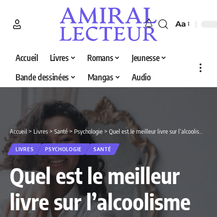
Aa
Accueil
Livres
Romans
Jeunesse
Bande dessinées
Mangas
Audio
Accueil
>
Livres
>
Santé
>
Psychologie
>
Quel est le meilleur livre sur l’alcoolisme en 2026 ? Découvrez nos 5 sélections
LIVRES
PSYCHOLOGIE
SANTÉ
Quel est le meilleur
livre sur l’alcoolisme