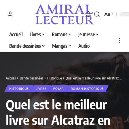
Aa
Accueil
Livres
Romans
Jeunesse
Bande dessinées
Mangas
Audio
Accueil
>
Bande dessinées
>
Historique
>
Quel est le meilleur livre sur Alcatraz en 2026 ? Découvrez nos 2 sélections
HISTORIQUE
LIVRES
POLAR
ROMAN HISTORIQUE
Quel est le meilleur
livre sur Alcatraz en