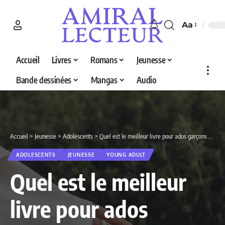
Aa
Accueil
Livres
Romans
Jeunesse
Bande dessinées
Mangas
Audio
Accueil
>
Jeunesse
>
Adolescents
>
Quel est le meilleur livre pour ados garçons de 17 ans en 2026 ? Découvrez nos 3 sélections
ADOLESCENTS
JEUNESSE
YOUNG ADULT
Quel est le meilleur
livre pour ados