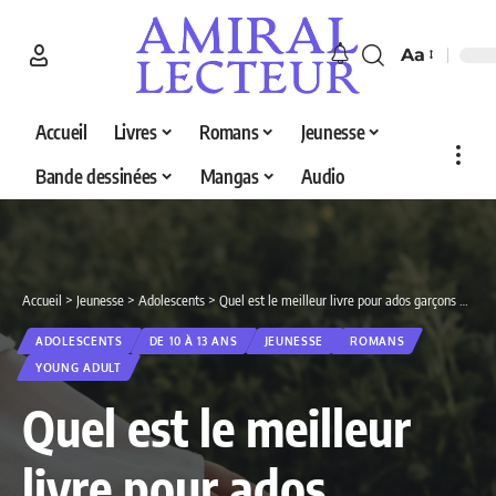
Aa
Accueil
Livres
Romans
Jeunesse
Bande dessinées
Mangas
Audio
Accueil
>
Jeunesse
>
Adolescents
>
Quel est le meilleur livre pour ados garçons de 13 ans en 2026 ? Découvrez nos 3 sélections
ADOLESCENTS
DE 10 À 13 ANS
JEUNESSE
ROMANS
YOUNG ADULT
Quel est le meilleur
livre pour ados