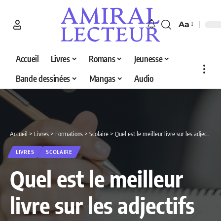
Aa
Accueil
Livres
Romans
Jeunesse
Bande dessinées
Mangas
Audio
Accueil
>
Livres
>
Formations
>
Scolaire
>
Quel est le meilleur livre sur les adjectifs en 2026 ? Découvrez nos 2 sélections
LIVRES
SCOLAIRE
Quel est le meilleur
livre sur les adjectifs