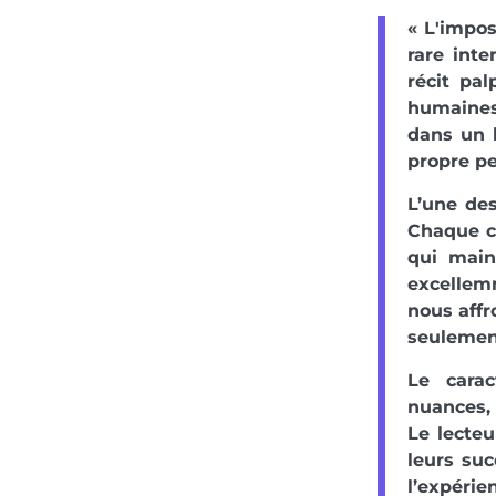
« L'impos
rare inte
récit pa
humaines.
dans un 
propre pe
L’une des
Chaque c
qui maint
excellem
nous affr
seulement
Le carac
nuances, 
Le lecte
leurs su
l’expérie