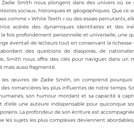
e Zadie Smith nous plongent dans des univers où se cr
ntextes sociaux, historiques et géographiques. Que ce so
s comme « White Teeth » ou des essais percutants, el
rice acérée des dynamiques identitaires et des inég
à la fois profondément personnelle et universelle, une q
rge éventail de lecteurs tout en conservant la richesse 
abordant des questions de diasporas, de nationalis
lle, Smith nous offre des clés pour naviguer dans un
é mais aussi fragmenté.
 les œuvres de Zadie Smith, on comprend pourquoi e
des romancières les plus influentes de notre temps. So
s humaines, son humour mordant et sa capacité à captur
 d’elle une auteure indispensable pour quiconque so
orains. La profondeur de son écriture est accompagnée 
 les sujets les plus complexes deviennent abordables, e