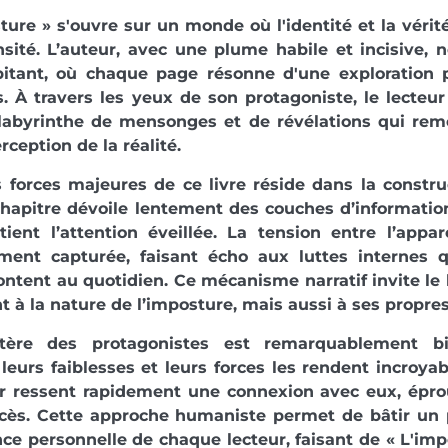
ture » s'ouvre sur un monde où l'identité et la vérit
nsité. L’auteur, avec une plume habile et incisive,
lpitant, où chaque page résonne d'une exploration 
 À travers les yeux de son protagoniste, le lecteur
labyrinthe de mensonges et de révélations qui rem
rception de la réalité.
 forces majeures de ce livre réside dans la constru
hapitre dévoile lentement des couches d’informatio
ient l’attention éveillée. La tension entre l’appa
ment capturée, faisant écho aux luttes internes 
ontent au quotidien. Ce mécanisme narratif invite le 
 à la nature de l’imposture, mais aussi à ses propres
tère des protagonistes est remarquablement bi
leurs faiblesses et leurs forces les rendent incroy
ur ressent rapidement une connexion avec eux, épro
ccès. Cette approche humaniste permet de bâtir un p
nce personnelle de chaque lecteur, faisant de « L'imp