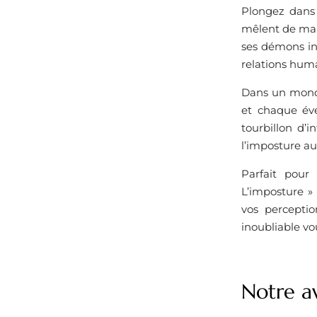
Plongez dans 
mêlent de man
ses démons int
relations huma
Dans un monde
et chaque év
tourbillon d’
l’imposture au
Parfait pour 
L’imposture »
vos perceptio
inoubliable vo
Notre av