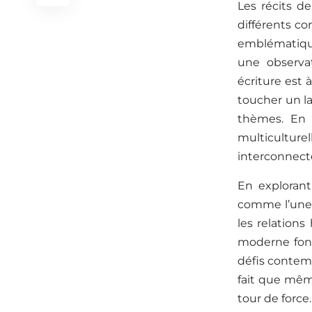
Les récits d
différents co
emblématique
une observat
écriture est 
toucher un la
thèmes. En 
multiculture
interconnect
En explorant
comme l’une 
les relation
moderne font
défis contemp
fait que même
tour de force.