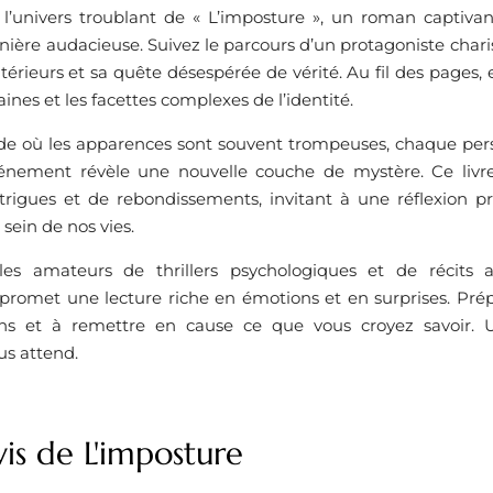
l’univers troublant de « L’imposture », un roman captivant 
ière audacieuse. Suivez le parcours d’un protagoniste chari
érieurs et sa quête désespérée de vérité. Au fil des pages, e
ines et les facettes complexes de l’identité.
 où les apparences sont souvent trompeuses, chaque per
énement révèle une nouvelle couche de mystère. Ce livr
intrigues et de rebondissements, invitant à une réflexion p
 sein de nos vies.
les amateurs de thrillers psychologiques et de récits 
 promet une lecture riche en émotions et en surprises. Pré
ns et à remettre en cause ce que vous croyez savoir. Un
us attend.
is de L'imposture