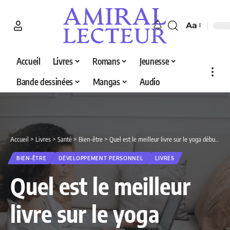
Aa
Accueil
Livres
Romans
Jeunesse
Bande dessinées
Mangas
Audio
Accueil
>
Livres
>
Santé
>
Bien-être
>
Quel est le meilleur livre sur le yoga débutant en 2026 ? Découvrez nos 5 sélections
BIEN-ÊTRE
DÉVELOPPEMENT PERSONNEL
LIVRES
Quel est le meilleur
livre sur le yoga