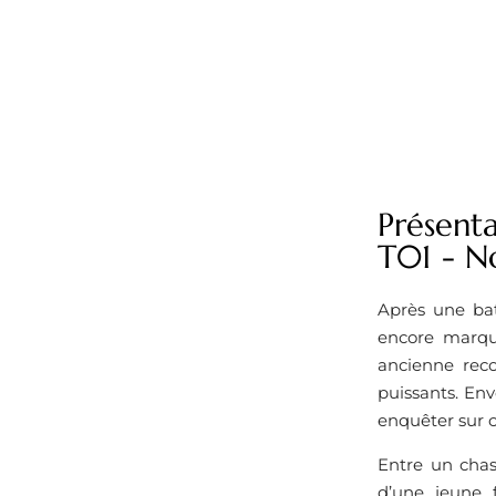
Présenta
T01 - No
Après une bat
encore marqué
ancienne reco
puissants. Env
enquêter sur c
Entre un chas
d’une jeune 