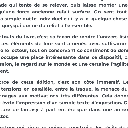
de qui tente de se relever, puis laisse monter une
u’une force ancienne refait surface. On sent tout
a simple quête individuelle : il y a ici quelque chose
que, qui donne du relief à l’ensemble.
atouts du livre, c’est sa façon de rendre l’univers lisi
. Les éléments de lore sont amenés avec suffisamm
e le lecteur, tout en conservant ce sentiment de dens
occupe une place intéressante dans ce dispositif, pa
ission, le regard sur le monde et une certaine fragilit
ent.
force de cette édition, c’est son côté immersif. 
 tensions en parallèle, entre la traque, la menace du
nnages aux motivations très différentes. Cela don
t évite l’impression d’un simple texte d’exposition.
ture de fantasy à part entière que dans une annex
tes.
ecteur qui aime les univers construits, les récits de