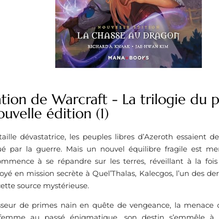
tion de Warcraft - La trilogie du pu
uvelle édition (1)
aille dévastatrice, les peuples libres d’Azeroth essaient 
 par la guerre. Mais un nouvel équilibre fragile est me
mmence à se répandre sur les terres, réveillant à la fois 
oyé en mission secrète à Quel’Thalas, Kalecgos, l’un des der
ette source mystérieuse.
seur de primes nain en quête de vengeance, la menace d
femme au passé énigmatique, son destin s’emmêle à c