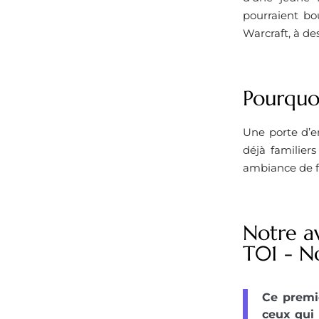
pourraient bo
Warcraft, à d
Pourquoi
Une porte d’en
déjà familier
ambiance de fa
Notre av
T01 - No
Ce premie
ceux qui 