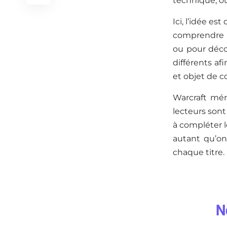
technique, ou
Ici, l’idée es
comprendre le
ou pour décou
différents a
et objet de co
Warcraft mér
lecteurs sont
à compléter l
autant qu’on 
chaque titre.
N