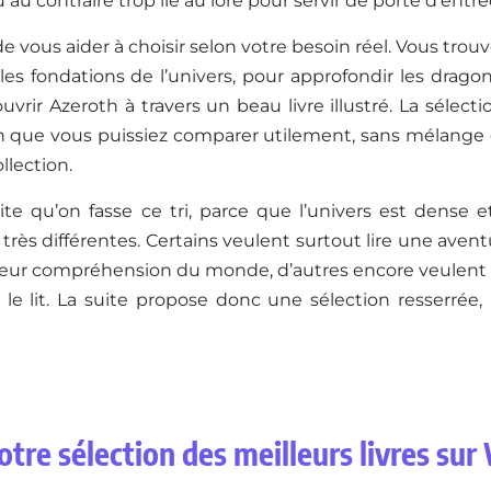
 au contraire trop lié au lore pour servir de porte d’entré
t de vous aider à choisir selon votre besoin réel. Vous tr
s fondations de l’univers, pour approfondir les dragon
vrir Azeroth à travers un beau livre illustré. La sélecti
fin que vous puissiez comparer utilement, sans mélange
llection.
ite qu’on fasse ce tri, parce que l’univers est dense 
 très différentes. Certains veulent surtout lire une aven
eur compréhension du monde, d’autres encore veulent un
le lit. La suite propose donc une sélection resserrée, 
otre sélection des meilleurs livres sur