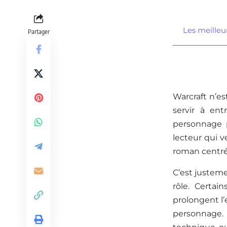
Les meilleur
Partager
Warcraft n’es
servir à ent
personnage p
lecteur qui v
roman centré 
C’est justeme
rôle. Certai
prolongent l
personnage.