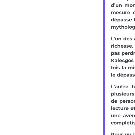
d’un mon
mesure q
dépasse l
mythologi
L’un des 
richesse
pas perdr
Kalecgos 
fois la m
le dépass
L’autre 
plusieurs
de perso
lecture e
une aven
complétis
Pour un l