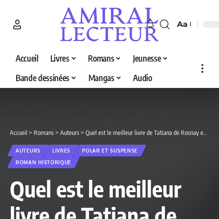
Aa
Accueil
Livres
Romans
Jeunesse
Bande dessinées
Mangas
Audio
Accueil
>
Romans
>
Auteurs
>
Quel est le meilleur livre de Tatiana de Rosnay en 2026 ? Découvrez nos 4 sélections
AUTEURS
LIVRES
POLAR ET SUSPENSE
ROMAN HISTORIQUE
Quel est le meilleur
livre de Tatiana de