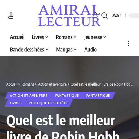
Aa
Accueil
Livres
Romans
Jeunesse
Bande dessinées
Mangas
Audio
Accueil
>
Romans
>
Action et aventure
>
Quel est le meilleur livre de Robin Hobb en 2026 ? Découvrez nos 4 sélections
ACTION ET AVENTURE
FANTASTIQUE
FANTASTIQUE
LIVRES
POLITIQUE ET SOCIÉTÉ
Quel est le meilleur
livre de Robin Hobb