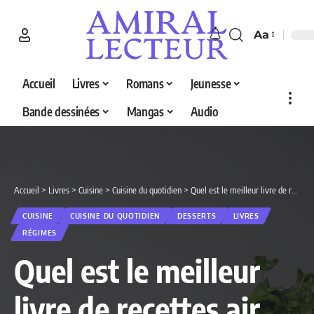
Aa
Accueil
Livres
Romans
Jeunesse
Bande dessinées
Mangas
Audio
Accueil
>
Livres
>
Cuisine
>
Cuisine du quotidien
>
Quel est le meilleur livre de recettes air fryer en 2026 ? Découvrez nos 5 sélections
CUISINE
CUISINE DU QUOTIDIEN
DESSERTS
LIVRES
RÉGIMES
Quel est le meilleur
livre de recettes air