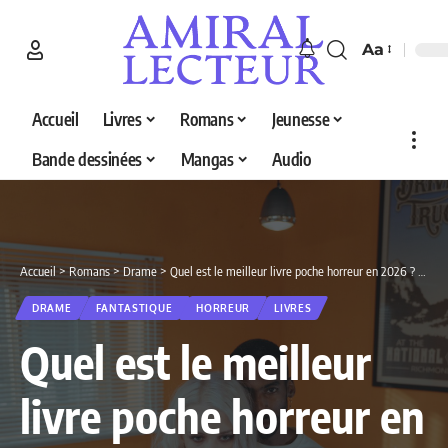
Aa
Accueil
Livres
Romans
Jeunesse
Bande dessinées
Mangas
Audio
Accueil
>
Romans
>
Drame
>
Quel est le meilleur livre poche horreur en 2026 ? Découvrez nos 5 sélections
DRAME
FANTASTIQUE
HORREUR
LIVRES
Quel est le meilleur
livre poche horreur en