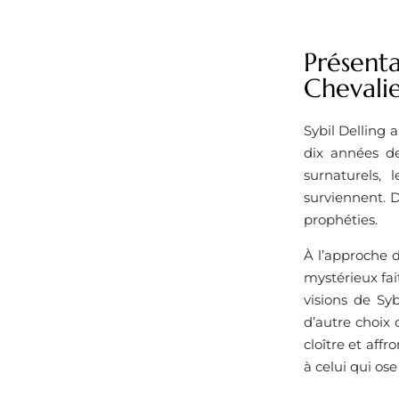
Présent
Chevalie
Sybil Delling
dix années de
surnaturels,
surviennent. 
prophéties.
À l’approche de
mystérieux fai
visions de Sy
d’autre choix q
cloître et af
à celui qui ose 