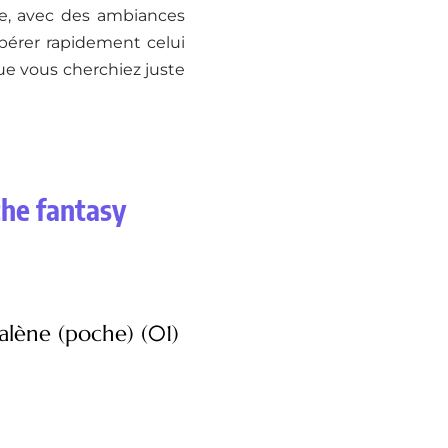
te, avec des ambiances
repérer rapidement celui
ue vous cherchiez juste
che fantasy
alène (poche) (01)