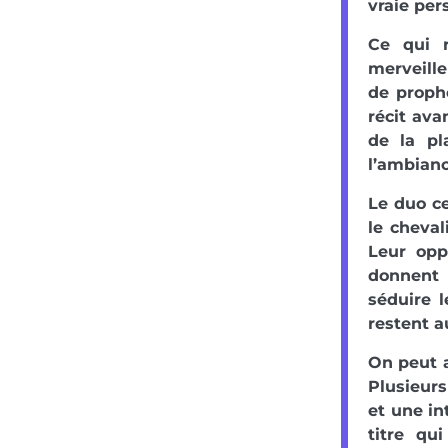
vraie per
Ce qui r
merveille
de prophé
récit ava
de la pl
l’ambianc
Le duo ce
le cheval
Leur opp
donnent
séduire 
restent 
On peut a
Plusieurs
et une in
titre qu