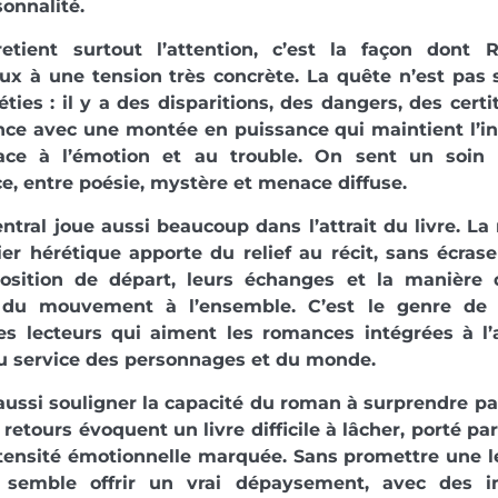
sonnalité.
etient surtout l’attention, c’est la façon dont R
ux à une tension très concrète. La quête n’est pas
ties : il y a des disparitions, des dangers, des certi
nce avec une montée en puissance qui maintient l’int
ace à l’émotion et au trouble. On sent un soin p
e, entre poésie, mystère et menace diffuse.
ntral joue aussi beaucoup dans l’attrait du livre. La 
ier hérétique apporte du relief au récit, sans écraser
osition de départ, leurs échanges et la manière d
 du mouvement à l’ensemble. C’est le genre de
les lecteurs qui aiment les romances intégrées à l’
au service des personnages et du monde.
ussi souligner la capacité du roman à surprendre par
 retours évoquent un livre difficile à lâcher, porté p
tensité émotionnelle marquée. Sans promettre une le
i semble offrir un vrai dépaysement, avec des 