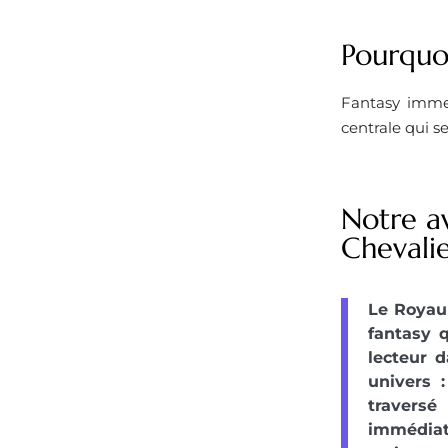
Pourquoi
Fantasy immer
centrale qui s
Notre a
Chevalie
Le Royau
fantasy 
lecteur 
univers 
travers
immédiat