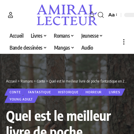
Aa
Accueil
Livres
Romans
Jeunesse
Bande dessinées
Mangas
Audio
Accueil
>
Romans
>
Conte
>
Quel est le meilleur livre de poche fantastique en 2026 ? Decouvrez nos 5 selections
CONTE
FANTASTIQUE
HISTORIQUE
HORREUR
LIVRES
YOUNG ADULT
Quel est le meilleur
livre de poche