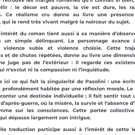
y retrouve les marges romaines qu’il connaît si bien
llir : le décor est pauvre, la vie est dure, les r
s. Ce réalisme cru donne au livre une présence
 qui le rend très vivant malgré la noirceur du sujet.
 intérêt du roman tient aussi à sa manière d’obser
à un simple délinquant. Le personnage avance à
r, violence subie et violence choisie. Cette traje
s et de chutes répétées, donne au livre une dimensi
ne juge pas de l’extérieur : il regarde ces existe
qui n’exclut ni la compassion ni l’inquiétude.
 ici ce qui fait la singularité de Pasolini : une écrit
t profondément habitée par une réflexion morale. Le
conter une destinée individuelle ; il fait sentir tout
ie d’après-guerre, où la misère, la survie et l’absence 
mme sur les consciences. Cette portée collectiv
ui dépasse largement son intrigue.
le traduction participe aussi à l’intérêt de cette 