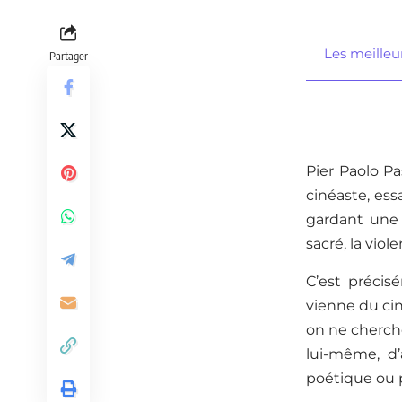
Les meilleur
Partager
Pier Paolo Pa
cinéaste, ess
gardant une 
sacré, la viol
C’est précis
vienne du ciné
on ne cherche
lui-même, d’
poétique ou p