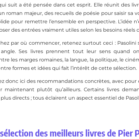
qui suit a été pensée dans cet esprit. Elle réunit des liv
n roman majeur, des recueils de poésie pour saisir sa voi
lide pour remettre l’ensemble en perspective. L’idée n’e
ser des entrées vraiment utiles selon les besoins réels d
chez par où commencer, retenez surtout ceci : Pasolin
 angle. Ses livres prennent tout leur sens quand o
tre les marges romaines, la langue, la politique, le ciném
entre formes et idées qui fait l’intérêt de cette sélection.
ez donc ici des recommandations concrètes, avec pour c
ler maintenant plutôt qu’ailleurs. Certains livres dema
plus directs ; tous éclairent un aspect essentiel de Pasoli
sélection des meilleurs livres de Pier 