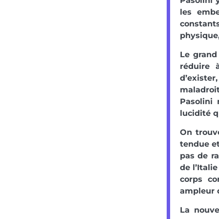
Pasolini 
les embe
constant
physique,
Le grand
réduire 
d’existe
maladroit
Pasolini 
lucidité 
On trouve
tendue e
pas de ra
de l’Ital
corps co
ampleur q
La nouvel