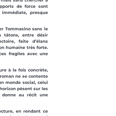
, mais sans chercher à
apports de force sont
 immédiate, presque
ver Tommasino sans le
 tâtons, entre désir
ctoire, faite d’élans
on humaine très forte.
nces fragiles avec une
ure à la fois concrète,
 roman ne se contente
 un monde social, celui
d’horizon pèsent sur les
e donne au récit une
lecture, en rendant ce