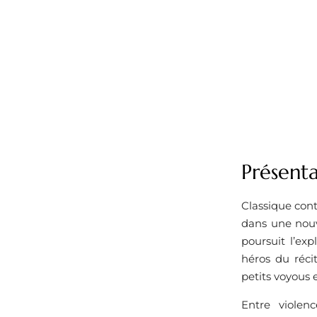
Présent
Classique cont
dans une nouv
poursuit l’ex
héros du réci
petits voyous e
Entre violen