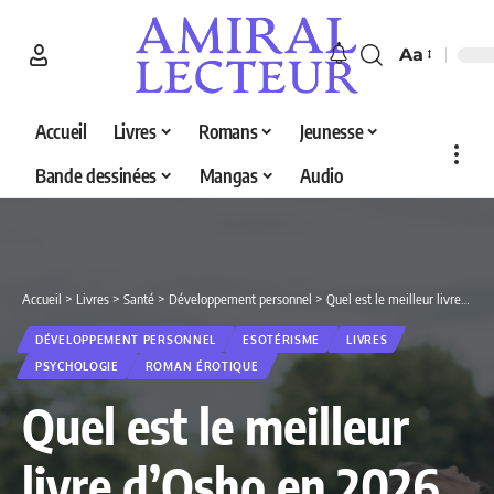
Aa
Accueil
Livres
Romans
Jeunesse
Bande dessinées
Mangas
Audio
Accueil
>
Livres
>
Santé
>
Développement personnel
>
Quel est le meilleur livre d’Osho en 2026 ? Découvrez nos 5 sélections
DÉVELOPPEMENT PERSONNEL
ESOTÉRISME
LIVRES
PSYCHOLOGIE
ROMAN ÉROTIQUE
Quel est le meilleur
livre d’Osho en 2026