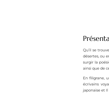
Présenta
Qu’il se trouv
désertes, ou e
surgir la poés
ainsi que de ce
En filigrane, 
écrivains vo
japonaise et Il