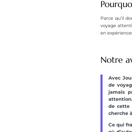
Pourquoi
Parce qu’il do
voyage attenti
en expériences
Notre av
Avec Jour
de voyag
jamais p
attention
de cette
cherche 
Ce qui fr
où d’autr