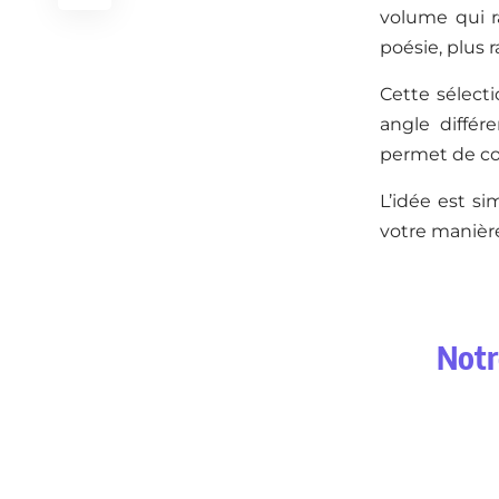
volume qui r
poésie, plus r
Cette sélecti
angle différ
permet de co
L’idée est si
votre manière
Notr