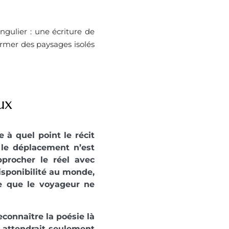
ingulier : une écriture de
ormer des paysages isolés
ux
e à quel point le récit
 le déplacement n’est
pprocher le réel avec
disponibilité au monde,
e que le voyageur ne
econnaître la poésie là
on attendrait seulement