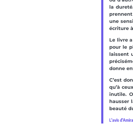
la duret
prennent
une sensi
écriture à
Le livre 
pour le p
laissent 
préciséme
donne env
C’est don
qu’à ceux
inutile. 
hausser l
beauté du
L'avis d'Amir