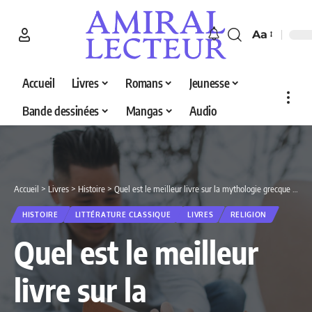
Aa
Accueil
Livres
Romans
Jeunesse
Bande dessinées
Mangas
Audio
Accueil
>
Livres
>
Histoire
>
Quel est le meilleur livre sur la mythologie grecque en 2026 ? Découvrez nos 5 sélections
HISTOIRE
LITTÉRATURE CLASSIQUE
LIVRES
RELIGION
Quel est le meilleur
livre sur la