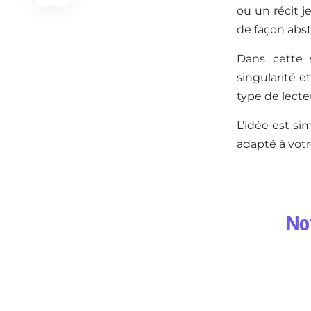
ou un récit je
de façon abst
Dans cette 
singularité e
type de lecteu
L’idée est si
adapté à votre
Not