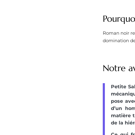
Pourquoi
Roman noir re
domination de 
Notre av
Petite Sa
mécaniqu
pose avec
d’un hom
matière t
de la hiér
Ce qui fr