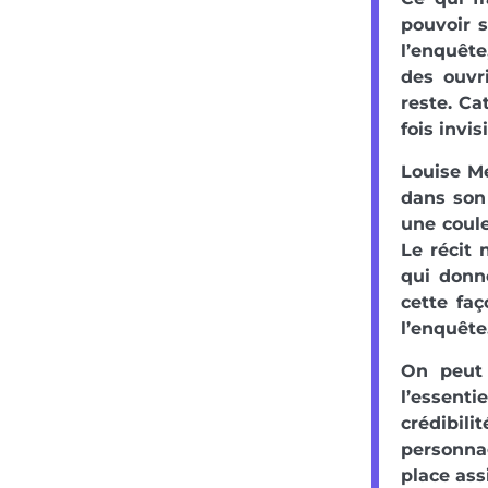
pouvoir s
l’enquête
des ouvr
reste. Ca
fois invi
Louise Me
dans son 
une coule
Le récit 
qui donne
cette faç
l’enquête
On peut 
l’essent
crédibil
personnag
place ass