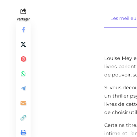
Les meilleu
Partager
Louise Mey es
livres parlen
de pouvoir, s
Si vous découv
un thriller p
livres de cet
de choisir ut
Certains titre
intime et l’