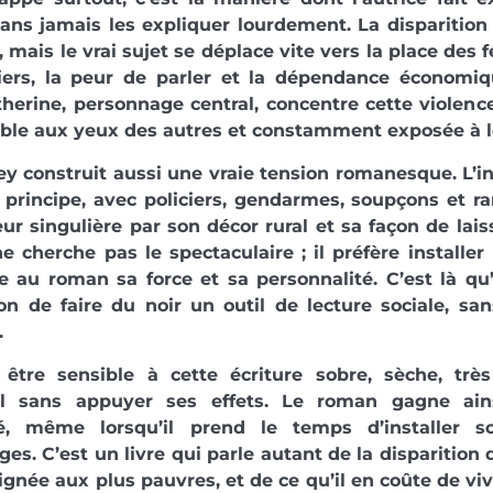
ans jamais les expliquer lourdement. La disparition
, mais le vrai sujet se déplace vite vers la place de
iers, la peur de parler et la dépendance économiq
therine, personnage central, concentre cette violence 
sible aux yeux des autres et constamment exposée à 
y construit aussi une vraie tension romanesque. L’in
principe, avec policiers, gendarmes, soupçons et r
ur singulière par son décor rural et sa façon de lais
ne cherche pas le spectaculaire ; il préfère installe
 au roman sa force et sa personnalité. C’est là qu’
on de faire du noir un outil de lecture sociale, san
.
être sensible à cette écriture sobre, sèche, très
iel sans appuyer ses effets. Le roman gagne ai
ité, même lorsqu’il prend le temps d’installer
es. C’est un livre qui parle autant de la disparition d
ignée aux plus pauvres, et de ce qu’il en coûte de vi