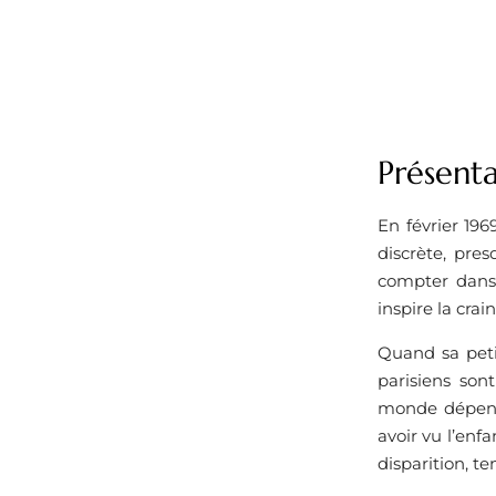
Présenta
En février 19
discrète, pres
compter dans 
inspire la crain
Quand sa peti
parisiens son
monde dépend 
avoir vu l’enf
disparition, te