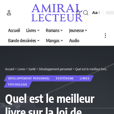
Aa
Accueil
Livres
Romans
Jeunesse
Bande dessinées
Mangas
Audio
Accueil
>
Livres
>
Santé
>
Développement personnel
>
Quel est le meilleur livre sur la loi de l’attraction en 2026 ? Decouvrez nos 5 selections
DÉVELOPPEMENT PERSONNEL
ESOTÉRISME
LIVRES
PSYCHOLOGIE
Quel est le meilleur
livre sur la loi de