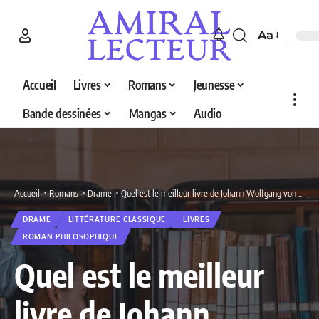
Aa
Accueil
Livres
Romans
Jeunesse
Bande dessinées
Mangas
Audio
Accueil
>
Romans
>
Drame
>
Quel est le meilleur livre de Johann Wolfgang von Goethe en 2026 ? Découvrez nos 4 sélections
DRAME
LITTÉRATURE CLASSIQUE
LIVRES
ROMAN PHILOSOPHIQUE
Quel est le meilleur
livre de Johann